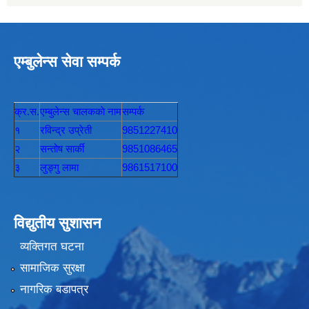
एम्बुलेन्स सेवा सम्पर्क
क्र.स.
एम्बुलेन्स चालककाे नाम
सम्पर्क
१
रविन्द्र उप्रेती
9851227410
२
सन्तोष सार्की
9851086465
३
लुङ्गु लामा
9861517100
विद्युतीय सुशासन
व्यक्तिगत घटना
सामाजिक सुरक्षा
नागरिक बडापत्र