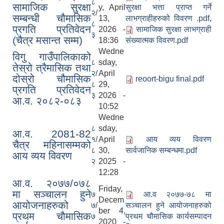
८
सामाजिक सुरक्षा
y, April
सुरक्षा भत्ता प्राप्त गर्ने
२/
सम्बन्धी चौमासिक
13,
लाभग्राहीहरुको विवरण .pdf
,
८
प्रगति प्रतिवेदन
2026 -
सामाजिक सुरक्षा लाभग्राही
३
(चैत्र मसान्त सम्म)
18:36
संख्यात्मक विवरण.pdf
Wedne
विगु गाउँपालिकाको
८
sday,
तेस्रो त्रैमासिक तथा
२/
April
दोस्रो चौमासिक
reoort-bigu final.pdf
८
29,
प्रगति प्रतिवेदन
३
2026 -
आ.व. २०८२-०८३
10:52
Wedne
८
sday,
आ.व. 2081-82
१/
April
आय व्यय विवरण
चैत्र महिनासम्मको
८
30,
सार्वजानिक सम्बन्धमा.pdf
आय व्यय विवरण
२
2025 -
12:28
आ.व. २०७७/०७८
Friday,
मा सञ्चालन हुने
७
आ.व २०७७-७८ मा
Decem
आयोजनाहरुको
७/
सञ्चालन हुने आयोजनाहरुको
ber 4,
प्रथम चाैमासिक
७
प्रथम चौमासिक कार्यसम्पादन
2020 -