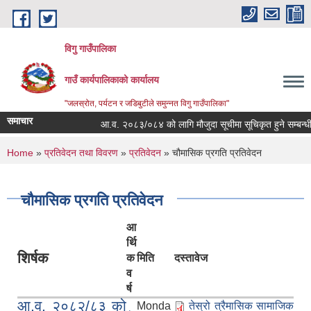
Skip to main content
विगु गाउँपालिका
गाउँ कार्यपालिकाको कार्यालय
"जलस्रोत, पर्यटन र जडिबुटीले समुन्नत विगु गाउँपालिका"
समाचार
आ.व. २०८३/०८४ को लागि मौजुदा सूचीमा सूचिकृत हुने सम्बन्धी सू
You are here
Home
»
प्रतिवेदन तथा विवरण
»
प्रतिवेदन
» चौमासिक प्रगति प्रतिवेदन
चौमासिक प्रगति प्रतिवेदन
आ
र्थि
शिर्षक
क
मिति
दस्तावेज
व
र्ष
आ.व. २०८२/८३ को
Monda
तेस्रो त्रैमासिक सामाजिक