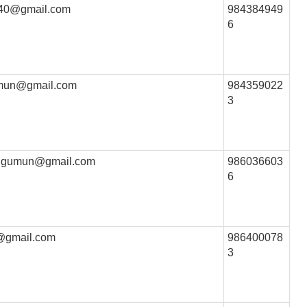
i40@gmail.com
984384949
6
mun@gmail.com
984359022
3
.bigumun@gmail.com
986036603
6
@gmail.com
986400078
3