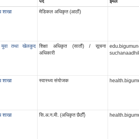
पद
ईमेल
्य शाखा
मेडिकल अधिकृत (आठौं)
ा, युवा तथा खेलकुद
शिक्षा अधिकृत (सातौं) / सूचना
edu.b
अधिकारी
suchanaadhi
्य शाखा
स्वास्थ्य संयाेजक
health.bigu
्य शाखा
सि‍.अ.न.मी. (अधिकृत छैठौँ)
health.bigu