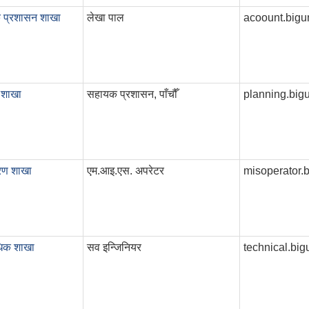
क प्रशासन शाखा
लेखा पाल
acoount.big
 शाखा
सहायक प्रशासन, पाँचौँ
planning.bi
रण शाखा
एम.आइ.एस. अपरेटर
misoperator
धिक शाखा
सव इन्जिनियर
technical.b