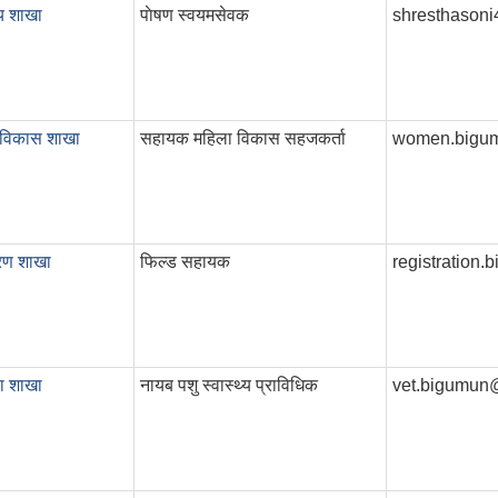
्य शाखा
पाेषण स्वयमसेवक
shresthason
 विकास शाखा
सहायक महिला विकास सहजकर्ता
women.bigu
रण शाखा
फिल्ड सहायक
registration
वा शाखा
नायब पशु स्वास्थ्य प्राविधिक
vet.bigumun