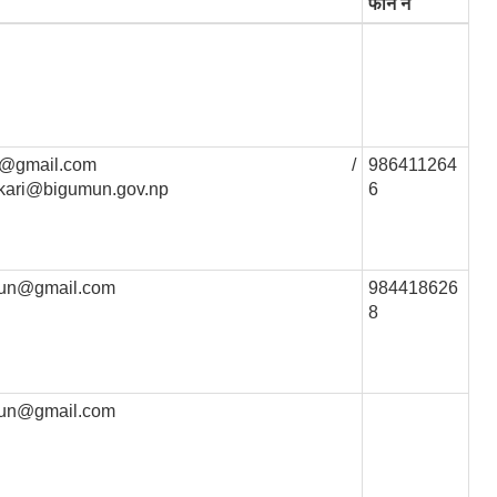
फोन नं
igumun@gmail.com /
986411264
kari@bigumun.gov.np
6
mun@gmail.com
984418626
8
mun@gmail.com