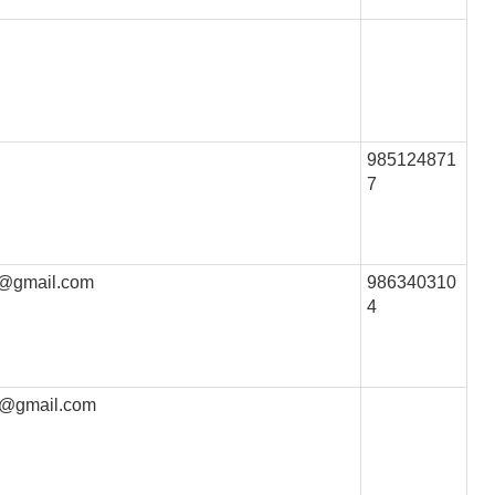
985124871
7
@gmail.com
986340310
4
n@gmail.com