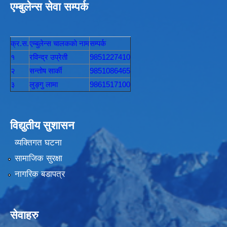
एम्बुलेन्स सेवा सम्पर्क
क्र.स.
एम्बुलेन्स चालककाे नाम
सम्पर्क
१
रविन्द्र उप्रेती
9851227410
२
सन्तोष सार्की
9851086465
३
लुङ्गु लामा
9861517100
विद्युतीय सुशासन
व्यक्तिगत घटना
सामाजिक सुरक्षा
नागरिक बडापत्र
सेवाहरु