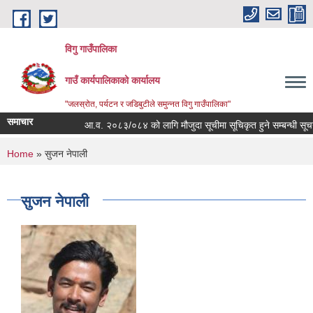
Skip to main content
विगु गाउँपालिका
गाउँ कार्यपालिकाको कार्यालय
"जलस्रोत, पर्यटन र जडिबुटीले समुन्नत विगु गाउँपालिका"
समाचार
आ.व. २०८३/०८४ को लागि मौजुदा सूचीमा सूचिकृत हुने सम्बन्धी सूचना
You are here
Home
» सुजन नेपाली
सुजन नेपाली