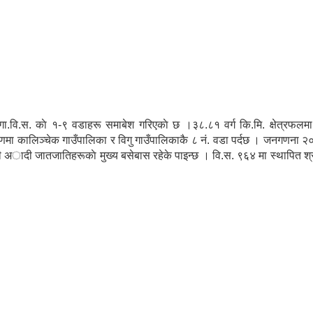
.वि.स. काे १-९ वडाहरू समाबेश गरिएकाे छ ।३८.८१ वर्ग कि.मि. क्षेत्रफलमा फै
षिणमा कालिञ्चेक गाउँपालिका र विगु गाउँपालिकाकै ८ नं. वडा पर्दछ । जनगणना
अादी जातजातिहरूकाे मुख्य बसेबास रहेके पाइन्छ । वि.स. ९६४ मा स्थापित श्री ज्या