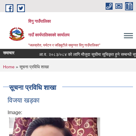
Skip to main content
विगु गाउँपालिका
गाउँ कार्यपालिकाको कार्यालय
"जलस्रोत, पर्यटन र जडिबुटीले समुन्नत विगु गाउँपालिका"
समाचार
आ.व. २०८३/०८४ को लागि मौजुदा सूचीमा सूचिकृत हुने सम्बन्धी सूचना
You are here
Home
» सूचना प्रविधि शाखा
सूचना प्रविधि शाखा
विजया खड्का
Image: