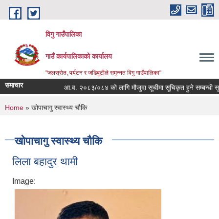
Skip to main content
विगु गाउँपालिका
गाउँ कार्यपालिकाको कार्यालय
"जलस्रोत, पर्यटन र जडिबुटीले समुन्नत विगु गाउँपालिका"
समाचार
आ.व. २०८३/०८४ को लागि मौजुदा सूचीमा सूचिकृत हुने सम्बन्धी सूचना
You are here
Home
» खोपाचागु स्वास्थ्य चौकि
खोपाचागु स्वास्थ्य चौकि
लिला बहादुर थामी
Image: