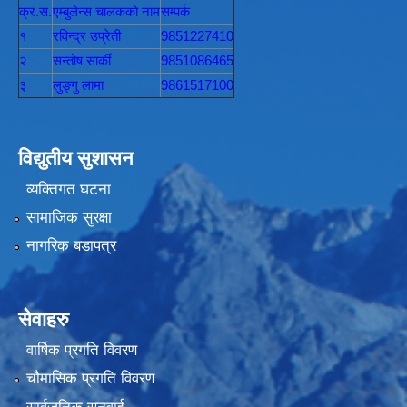
क्र.स.
एम्बुलेन्स चालककाे नाम
सम्पर्क
१
रविन्द्र उप्रेती
9851227410
२
सन्तोष सार्की
9851086465
३
लुङ्गु लामा
9861517100
विद्युतीय सुशासन
व्यक्तिगत घटना
सामाजिक सुरक्षा
नागरिक बडापत्र
सेवाहरु
वार्षिक प्रगति विवरण
चौमासिक प्रगति विवरण