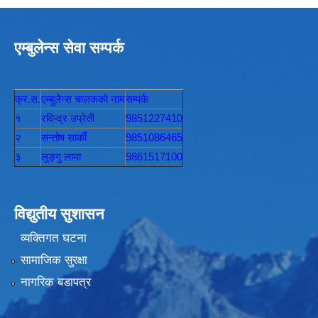
एम्बुलेन्स सेवा सम्पर्क
क्र.स.
एम्बुलेन्स चालककाे नाम
सम्पर्क
१
रविन्द्र उप्रेती
9851227410
२
सन्तोष सार्की
9851086465
३
लुङ्गु लामा
9861517100
विद्युतीय सुशासन
व्यक्तिगत घटना
सामाजिक सुरक्षा
नागरिक बडापत्र