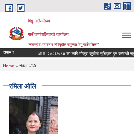
Skip to main content
विगु गाउँपालिका
गाउँ कार्यपालिकाको कार्यालय
"जलस्रोत, पर्यटन र जडिबुटीले समुन्नत विगु गाउँपालिका"
समाचार
आ.व. २०८३/०८४ को लागि मौजुदा सूचीमा सूचिकृत हुने सम्बन्धी सूचना
You are here
Home
» रमिला ओलि
रमिला ओलि