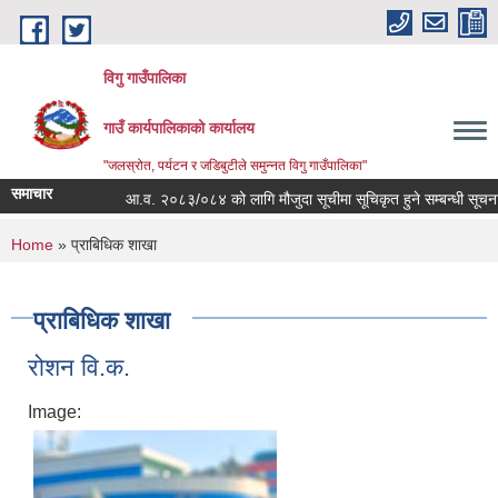
Skip to main content
विगु गाउँपालिका
गाउँ कार्यपालिकाको कार्यालय
"जलस्रोत, पर्यटन र जडिबुटीले समुन्नत विगु गाउँपालिका"
समाचार
आ.व. २०८३/०८४ को लागि मौजुदा सूचीमा सूचिकृत हुने सम्बन्धी सूचना
You are here
Home
» प्राबिधिक शाखा
प्राबिधिक शाखा
रोशन वि.क.
Image: