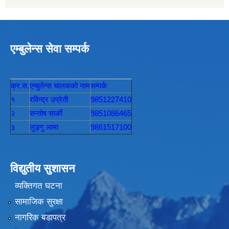
एम्बुलेन्स सेवा सम्पर्क
क्र.स.
एम्बुलेन्स चालककाे नाम
सम्पर्क
१
रविन्द्र उप्रेती
9851227410
२
सन्तोष सार्की
9851086465
३
लुङ्गु लामा
9861517100
विद्युतीय सुशासन
व्यक्तिगत घटना
सामाजिक सुरक्षा
नागरिक बडापत्र