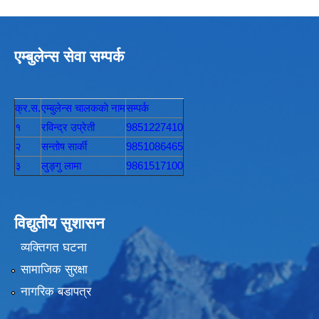
एम्बुलेन्स सेवा सम्पर्क
क्र.स.
एम्बुलेन्स चालककाे नाम
सम्पर्क
१
रविन्द्र उप्रेती
9851227410
२
सन्तोष सार्की
9851086465
३
लुङ्गु लामा
9861517100
विद्युतीय सुशासन
व्यक्तिगत घटना
सामाजिक सुरक्षा
नागरिक बडापत्र