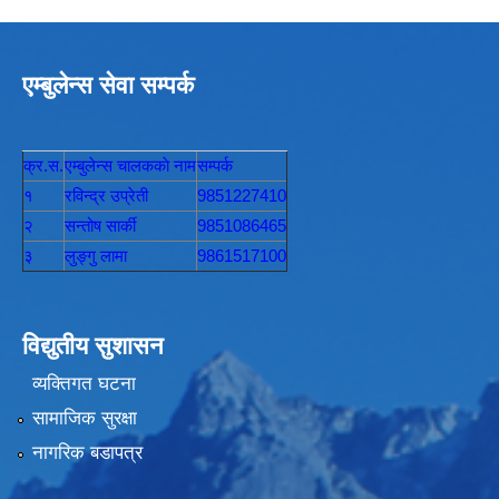
एम्बुलेन्स सेवा सम्पर्क
क्र.स.
एम्बुलेन्स चालककाे नाम
सम्पर्क
१
रविन्द्र उप्रेती
9851227410
२
सन्तोष सार्की
9851086465
३
लुङ्गु लामा
9861517100
विद्युतीय सुशासन
व्यक्तिगत घटना
सामाजिक सुरक्षा
नागरिक बडापत्र