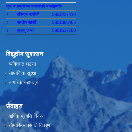
क्र.स.
एम्बुलेन्स चालककाे नाम
सम्पर्क
१
रविन्द्र उप्रेती
9851227410
२
सन्तोष सार्की
9851086465
३
लुङ्गु लामा
9861517100
विद्युतीय सुशासन
व्यक्तिगत घटना
सामाजिक सुरक्षा
नागरिक बडापत्र
सेवाहरु
वार्षिक प्रगति विवरण
चौमासिक प्रगति विवरण